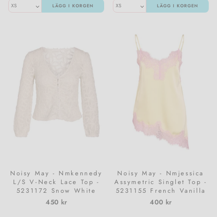
LÄGG I KORGEN
LÄGG I KORGEN
Noisy May - Nmkennedy
Noisy May - Nmjessica
L/S V-Neck Lace Top -
Assymetric Singlet Top -
5231172 Snow White
5231155 French Vanilla
Pirouette Lace
450 kr
400 kr