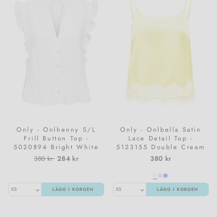
Only - Onlhenny S/L
Only - Onlbella Satin
Frill Button Top -
Lace Detail Top -
5020894 Bright White
5123155 Double Cream
White Lace
Normalpris
Utförsäljningspris
284 kr
380 kr
380 kr
LÄGG I KORGEN
LÄGG I KORGEN