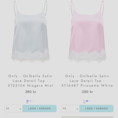
Only - Onlbella Satin
Only - Onlbella Satin
Lace Detail Top -
Lace Detail Top -
5123154 Niagara Mist
5116487 Pirouette White
White Lace
Lace
380 kr
380 kr
LÄGG I KORGEN
LÄGG I KORGEN