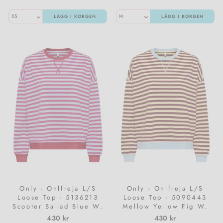
LÄGG I KORGEN
LÄGG I KORGEN
Only - Onlfreja L/S
Only - Onlfreja L/S
Loose Top - 5136213
Loose Top - 5090443
Scooter Ballad Blue W.
Mellow Yellow Fig W.
Contrast Fuchsia Red
Contrast Cashmere Blue
430 kr
430 kr