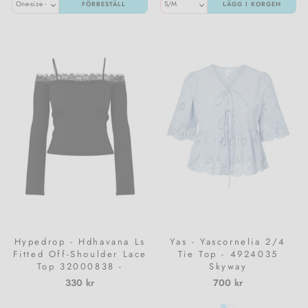
FÖRBESTÄLL
LÄGG I KORGEN
Hypedrop - Hdhavana Ls
Yas - Yascornelia 2/4
Fitted Off-Shoulder Lace
Tie Top - 4924035
Top 32000838 -
Skyway
5184636 - Black
330 kr
700 kr