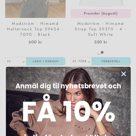
Preorder (Augusti)
Modström - Himamd
Modström - Himamd
Halterneck Top 59454 -
Strap Top 59370 - 4 -
7090 - Black
Soft White
600 kr
350 kr
LÄGG I KORGEN
FÖRBESTÄLL
Anmäl dig til nyhetsbrevet och
FÅ 10%