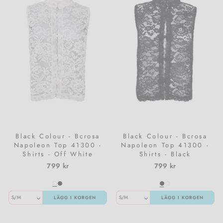
Damstrumpor & trikåer
Meraki
Pojkkläder
Träningsoveraller & Comfy wear
Nailberry
T-shirts & toppar
Natalie Maria Scandinavian
Västar
Oskia
Amningsvänliga kläder
Rosalique
Black Colour - Bcrosa
Black Colour - Bcrosa
Napoleon Top 41300 -
Napoleon Top 41300 -
Kimono
Sandstone
Shirts - Off White
Shirts - Black
799 kr
799 kr
Set
Santilea London / Real Rebel
Valentin Beautyline
LÄGG I KORGEN
LÄGG I KORGEN