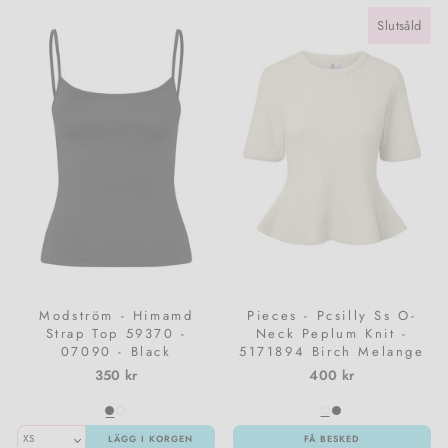
Slutsåld
Modström - Himamd
Pieces - Pcsilly Ss O-
Strap Top 59370 -
Neck Peplum Knit -
07090 - Black
5171894 Birch Melange
350 kr
400 kr
LÄGG I KORGEN
FÅ BESKED