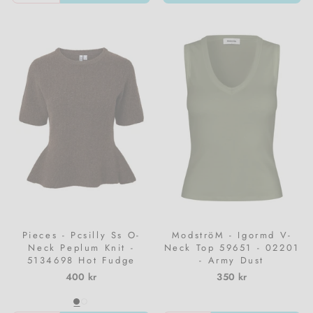
Pieces - Pcsilly Ss O-
ModströM - Igormd V-
Neck Peplum Knit -
Neck Top 59651 - 02201
5134698 Hot Fudge
- Army Dust
Melange
400 kr
350 kr