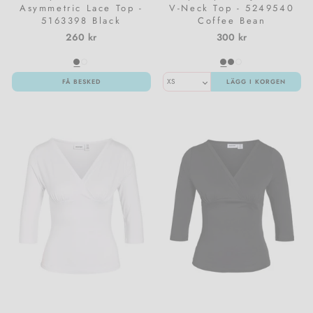
Asymmetric Lace Top -
V-Neck Top - 5249540
5163398 Black
Coffee Bean
260 kr
300 kr
FÅ BESKED
LÄGG I KORGEN