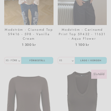
Modström - Cianomd Top
Modström - Carinamd
59416 - 598 - Vanilla
Print Top 59432 - 11631
Cream
- Aqua Flower
1 300 kr
1 100 kr
FÖRBESTÄLL
LÄGG I KORGEN
Slutsåld