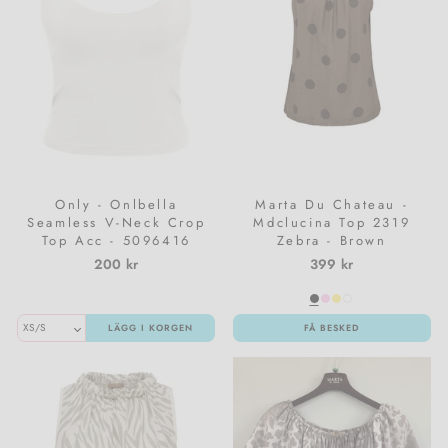
Only - Onlbella
Marta Du Chateau -
Seamless V-Neck Crop
Mdclucina Top 2319
Top Acc - 5096416
Zebra - Brown
Cloud Dancer
200 kr
399 kr
LÄGG I KORGEN
FÅ BESKED