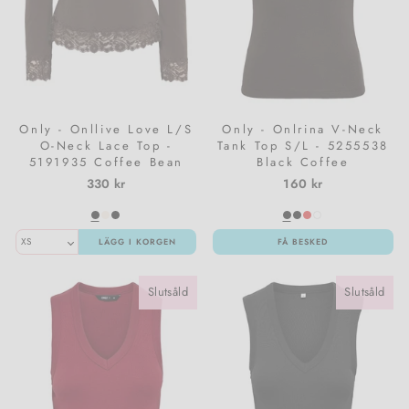
Only - Onllive Love L/S
Only - Onlrina V-Neck
O-Neck Lace Top -
Tank Top S/L - 5255538
5191935 Coffee Bean
Black Coffee
Dtm Lace
330 kr
160 kr
LÄGG I KORGEN
FÅ BESKED
Slutsåld
Slutsåld