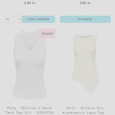
250 kr
250 kr
LÄGG I KORGEN
FÅ BESKED
Slutsåld
Only - Onlrina V-Neck
Only - Onlliva S/L
Tank Top S/L - 5255756
Asymmetric Lace Top -