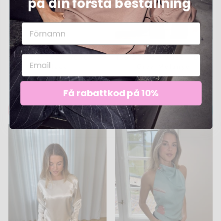
på din första beställning
Modström - Clemensmd
Modström - Cirkelinemd
Top 59349 - 7090 -
Top 59356 - 7088 - Dark
Black
Grey Melange
1 200 kr
1 200 kr
Få rabattkod på 10%
LÄGG I KORGEN
LÄGG I KORGEN