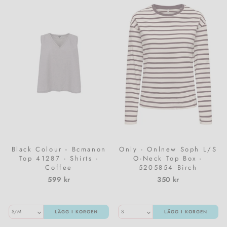
Vita Liberata
Zarkoperfume
Black Colour - Bcmanon
Only - Onlnew Soph L/S
Top 41287 - Shirts -
O-Neck Top Box -
Coffee
5205854 Birch
Winetasting +
599 kr
350 kr
Winetasting Neckline
LÄGG I KORGEN
LÄGG I KORGEN