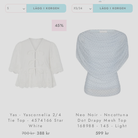
LÄGG I KORGEN
LÄGG I KORGEN
45%
Yas - Yascornelia 2/4
Neo Noir - Nncottuna
Tie Top - 4574166 Star
Dot Drapy Mesh Top
White
168988 - 145 - Light
Blue
Normalpris
Utförsäljningspris
388 kr
599 kr
700 kr