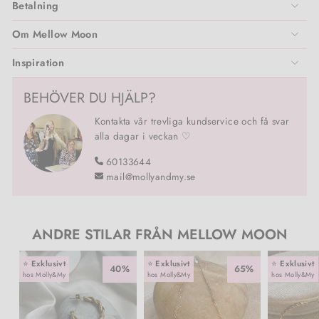
Betalning
Om Mellow Moon
Inspiration
BEHÖVER DU HJÄLP?
Kontakta vår trevliga kundservice och få svar
alla dagar i veckan ♡
60133644
mail@mollyandmy.se
ANDRE STILAR FRÅN MELLOW MOON
⭐️
Exklusivt
⭐️
Exklusivt
⭐️
Exklusivt
40%
65%
hos Molly&My
hos Molly&My
hos Molly&My