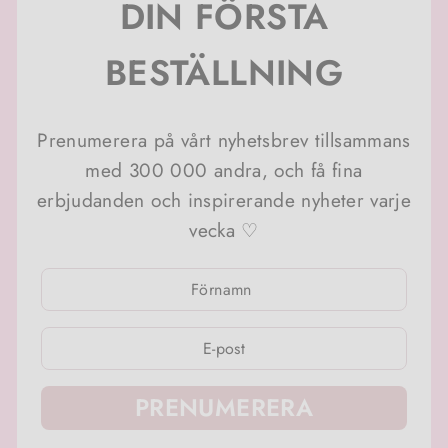
DIN FÖRSTA
BESTÄLLNING
Prenumerera på vårt nyhetsbrev tillsammans
med 300 000 andra, och få fina
erbjudanden och inspirerande nyheter varje
vecka ♡
ANGE
ANGE
DIN
DIN
E-
E-
POSTADRESS
POSTADRESS
PRENUMERERA