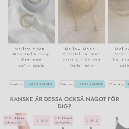
Mellow Moon -
Mellow Moon -
Mello
Mmclaudia Hoop
Mmcatalina Pearl
Mmchi
Øreringe
Earring - Golden
Earrin
BME03730500 -
Normalpris
Utförsäljningspris
Normalpris
Utförsäljningspris
Norma
440 kr
366 kr
441 k
264 kr
128 kr
Forgyldt
LÄGG I KORGEN
LÄGG I KORGEN
KANSKE ÄR DESSA OCKSÅ NÅGOT FÖR
DIG?
💜
Must have
⭐️
Exklusivt
3 för 2
3 för 2
Solbrända ben
hos Molly&My