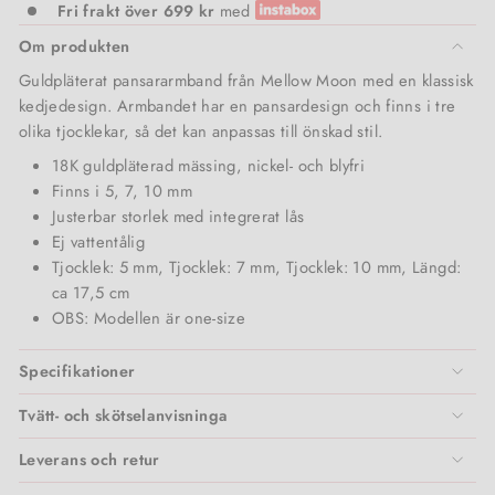
Vita Liberata
Fri frakt över 699 kr
med
Om produkten
Zarkoperfume
Guldpläterat pansararmband från Mellow Moon med en klassisk
kedjedesign. Armbandet har en pansardesign och finns i tre
olika tjocklekar, så det kan anpassas till önskad stil.
18K guldpläterad mässing, nickel- och blyfri
Finns i 5, 7, 10 mm
Justerbar storlek med integrerat lås
Ej vattentålig
Tjocklek: 5 mm, Tjocklek: 7 mm, Tjocklek: 10 mm, Längd:
ca 17,5 cm
OBS: Modellen är one-size
Specifikationer
Tvätt- och skötselanvisninga
Leverans och retur