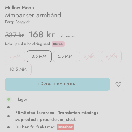
Mellow Moon
Damstrumpor & trikåer
Meraki
Pojkkläder
Mmpanser armbånd
Färg: Forgyldt
Träningsoveraller & Comfy wear
Nailberry
Normalpris
Utförsäljningspris
168 kr
337 kr
Inkl. moms
T-shirts & toppar
Natalie Maria Scandinavian
Dela upp din betalning med
SIZE
3 MM
3.5 MM
5.5 MM
6 MM
9 MM
Västar
Oskia
10.5 MM
Amningsvänliga kläder
Rosalique
LÄGG I KORGEN
Kimono
Sandstone
I lager
Set
Santilea London / Real Rebel
Förväntad leverans
i
Translation missing:
Valentin Beautyline
sv.products.preorder.in_stock
Du har fri frakt
med