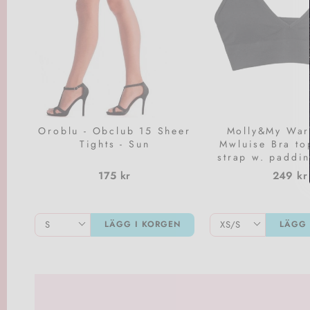
Oroblu - Obclub 15 Sheer
Molly&My War
Tights - Sun
Mwluise Bra to
strap w. paddin
175 kr
249 kr
LÄGG I KORGEN
LÄGG 