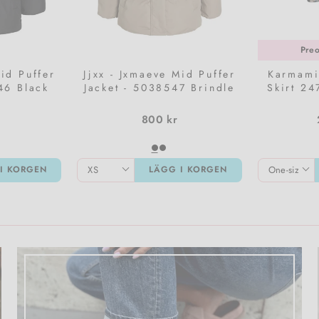
Preo
Mid Puffer
Jjxx - Jxmaeve Mid Puffer
Karmami
46 Black
Jacket - 5038547 Brindle
Skirt 24
800 kr
I KORGEN
LÄGG I KORGEN