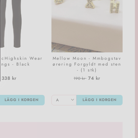
 PcHighskin Wear
Mellow Moon - Mmbogstav
ings - Black
ørering Forgyldt med sten
- (1 stk)
Normalpris
Utförsäljningspris
338 kr
74 kr
190 kr
LÄGG I KORGEN
LÄGG I KORGEN