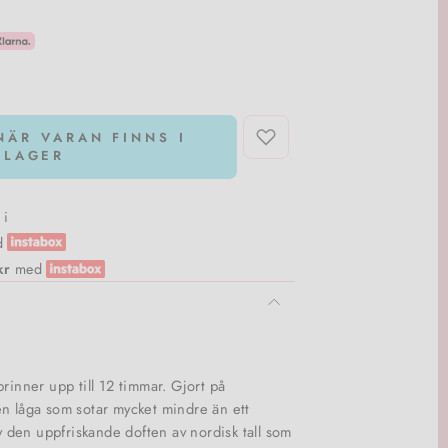
NÄR VARAN FINNS I
LAGER
i
d
kr
med
rinner upp till 12 timmar. Gjort på
en låga som sotar mycket mindre än ett
av den uppfriskande doften av nordisk tall som