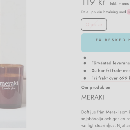
119 kr
Inkl. moms
Dela upp din betalning med
SIZE
Onesize
FÅ BESKED 
Förväntad leverans
Du har fri frakt
me
Fri frakt över 699 
Om produkten
MERAKI
Doftljus från Meraki som b
sojabönolja och ger en r
vanligt stearinljus. Njut 