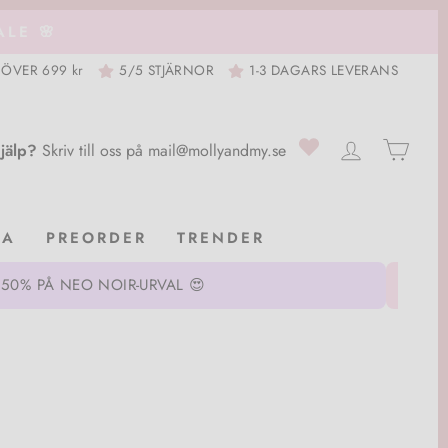
LE 🌸
 ÖVER 699 kr
5/5 STJÄRNOR
1-3 DAGARS LEVERANS
0
LOGGA IN
VAG
jälp?
Skriv till oss på
mail@mollyandmy.se
EA
PREORDER
TRENDER
 50% PÅ NEO NOIR-URVAL 😍