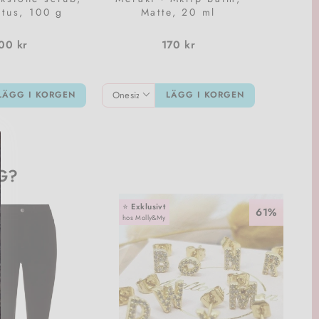
tus, 100 g
Matte, 20 ml
00 kr
170 kr
LÄGG I KORGEN
LÄGG I KORGEN
G?
⭐️
Exklusivt
61%
hos Molly&My