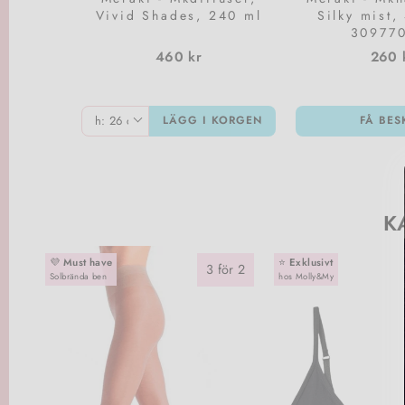
Vivid Shades, 240 ml
Silky mist,
30977
460 kr
260 
LÄGG I KORGEN
FÅ BES
K
💜
Must have
⭐️
Exklusivt
3 för 2
Solbrända ben
hos Molly&My