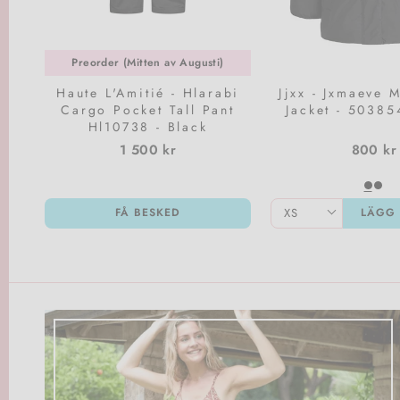
Preorder (Mitten av Augusti)
Haute L'Amitié - Hlarabi
Jjxx - Jxmaeve 
Cargo Pocket Tall Pant
Jacket - 50385
Hl10738 - Black
1 500 kr
800 kr
FÅ BESKED
LÄGG 