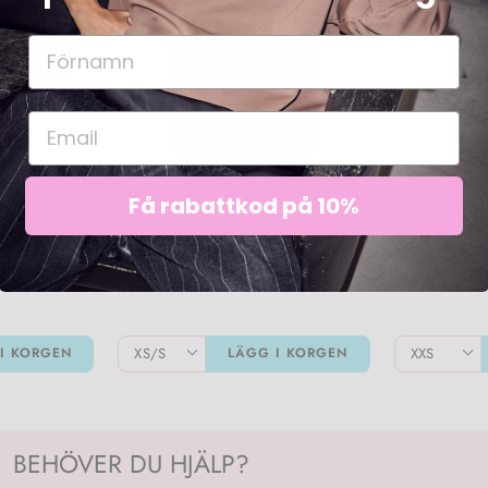
Få rabattkod på 10%
drobe -
Liberte - Ltninna-Slip-
Pieces -
p narrow
Dress - Black
Jegg
g - Black
221 kr
I KORGEN
LÄGG I KORGEN
BEHÖVER DU HJÄLP?