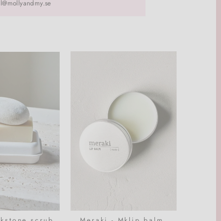
l@mollyandmy.se
kstone scrub,
Meraki - Mklip balm,