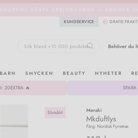
MMARENS BÄSTA ERBJUDANDEN – SUMMER SA
KUNDSERVICE
GRATIS FRAKT
Behöver du h
Sök
BARN
SMYCKEN
BEAUTY
NYHETER
R
: 20EXTRA 🔥
SPARA
Meraki
Slutsåld
Mkduftlys
Färg: Nordisk Fyrretræ