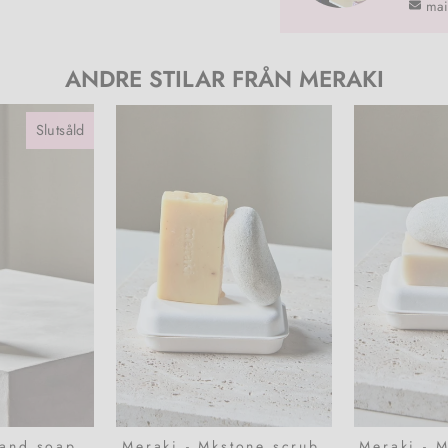
mai
ANDRE STILAR FRÅN MERAKI
Slutsåld
hand soap,
Meraki - Mkstone scrub,
Meraki - M