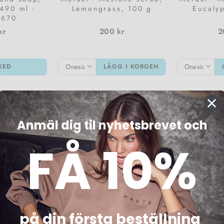
 490 ml -
Lemongrass, 100 g
Eucalyp
0670
kr
200 kr
2
KED
LÄGG I KORGEN
VISA ALLA
ANSKE ÄR DESSA OCKSÅ NÅGOT FÖR DI
Anmäl dig til nyhetsbrevet och
FÅ 10%
3 för 2
3 för 2
på din första beställning