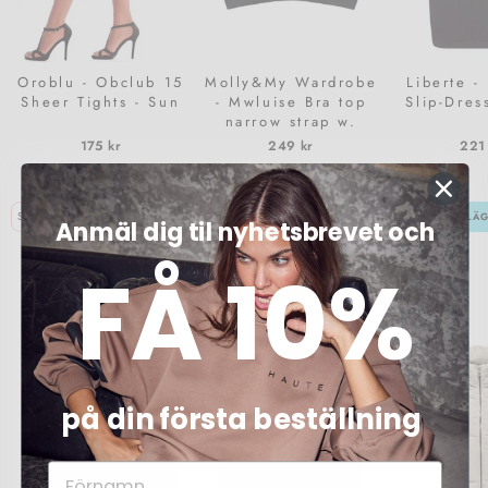
Oroblu - Obclub 15
Molly&My Wardrobe
Liberte -
Sheer Tights - Sun
- Mwluise Bra top
Slip-Dres
narrow strap w.
padding - Black
175 kr
249 kr
221
LÄGG I KORGEN
LÄGG I KORGEN
LÄG
Anmäl dig til nyhetsbrevet och
FÅ 10%
FÖRBESTÄLL DIN FAVORIT IDAG
på din första beställning