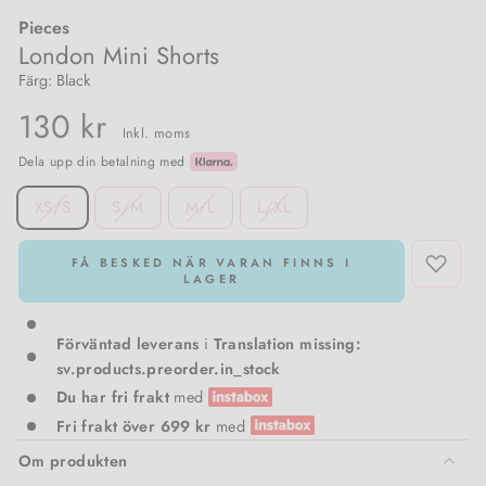
Pieces
Damstrumpor & trikåer
Meraki
Pojkkläder
London Mini Shorts
Färg: Black
Träningsoveraller & Comfy wear
Nailberry
130 kr
Inkl. moms
T-shirts & toppar
Natalie Maria Scandinavian
Dela upp din betalning med
SIZE
XS/S
S/M
M/L
L/XL
Västar
Oskia
Amningsvänliga kläder
Rosalique
FÅ BESKED NÄR VARAN FINNS I
LAGER
Kimono
Sandstone
Förväntad leverans
i
Translation missing:
sv.products.preorder.in_stock
Set
Santilea London / Real Rebel
Du har fri frakt
med
Fri frakt över 699 kr
med
Valentin Beautyline
Om produkten