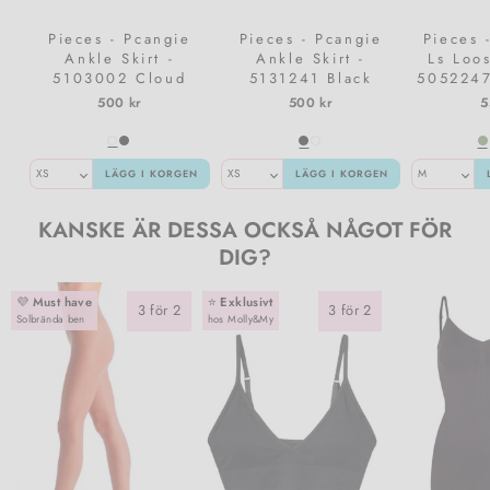
Pieces - Pcangie
Pieces - Pcangie
Pieces 
Ankle Skirt -
Ankle Skirt -
Ls Loos
5103002 Cloud
5131241 Black
505224
Dancer Black Polka
White Polka Dots
500 kr
500 kr
5
Dots
LÄGG I KORGEN
LÄGG I KORGEN
KANSKE ÄR DESSA OCKSÅ NÅGOT FÖR
DIG?
💜
Must have
⭐️
Exklusivt
3 för 2
3 för 2
Solbrända ben
hos Molly&My