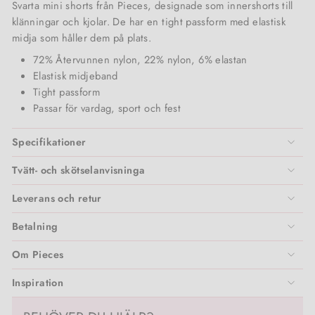
Vita Liberata
Svarta mini shorts från Pieces, designade som innershorts till
klänningar och kjolar. De har en tight passform med elastisk
Zarkoperfume
midja som håller dem på plats.
72% Återvunnen nylon, 22% nylon, 6% elastan
Elastisk midjeband
Tight passform
Passar för vardag, sport och fest
Specifikationer
Tvätt- och skötselanvisninga
Leverans och retur
Betalning
Om Pieces
Inspiration