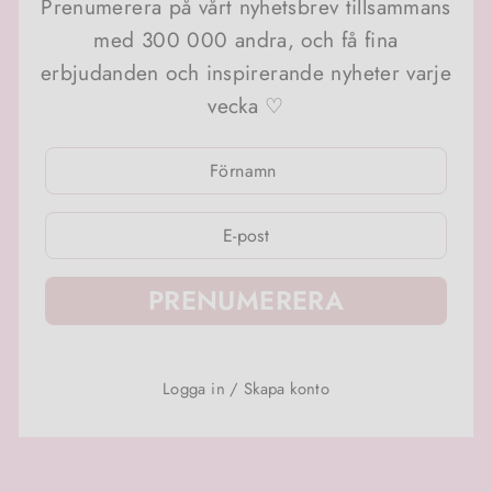
Prenumerera på vårt nyhetsbrev tillsammans
med 300 000 andra, och få fina
erbjudanden och inspirerande nyheter varje
vecka ♡
ANGE
ANGE
DIN
DIN
E-
E-
POSTADRESS
POSTADRESS
PRENUMERERA
Logga in
/
Skapa konto