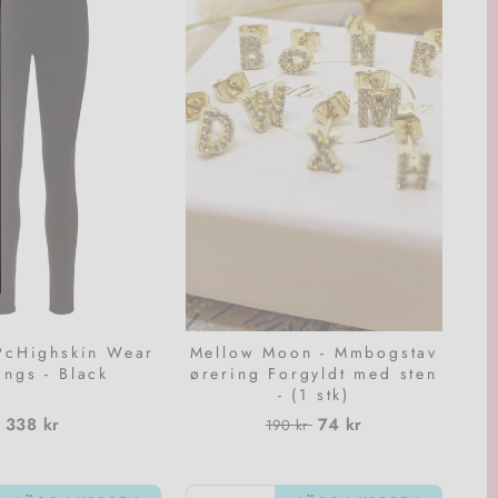
 PcHighskin Wear
Mellow Moon - Mmbogstav
ings - Black
ørering Forgyldt med sten
- (1 stk)
Normalpris
Utförsäljningspris
338 kr
74 kr
190 kr