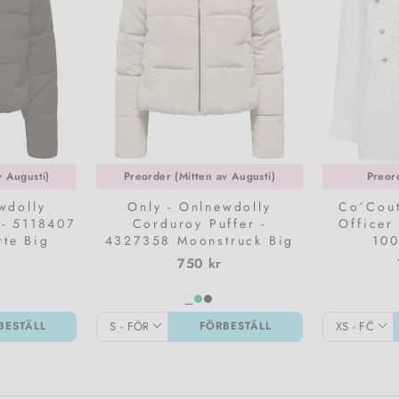
v Augusti)
Preorder (Mitten av Augusti)
Preor
wdolly
Only - Onlnewdolly
Co´Cout
 - 5118407
Corduroy Puffer -
Officer
rte Big
4327358 Moonstruck Big
100
ttern
Corduroy Pattern
750 kr
BESTÄLL
FÖRBESTÄLL