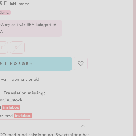
kr
Inkl. moms
styles i vår REA-kategori 🔥
RA
L
XL
G I KORGEN
var i denna storlek!
i
Translation missing:
er.in_stock
d
kr
med
H2O med rund halsringning. Sweatshirten har