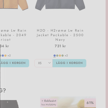
rømø Lw Rain
H2O - H2rømø Lw Rain
ckable - 2049
Jacket Packable - 2500
ricot
Navy
34 kr
731 kr
+2
+2
LÄGG I KORGEN
LÄGG I KORGEN
G?
⭐️
Exklusivt
61%
hos Molly&My