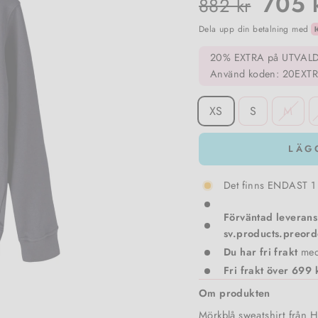
705 
882 kr
Dela upp din betalning med
20% EXTRA på UTVALDA 
Använd koden: 20EXT
SIZE
XS
S
M
LÄG
Det finns ENDAST 1 k
Förväntad leverans
sv.products.preord
Du har fri frakt
me
Fri frakt över 699 
Om produkten
Mörkblå sweatshirt från 