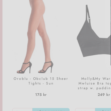
Oroblu - Obclub 15 Sheer
Molly&My War
Tights - Sun
Mwluise Bra to
strap w. paddin
175 kr
249 kr