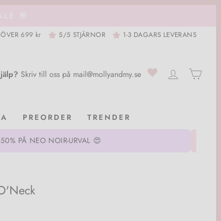
LE 🌸
 ÖVER 699 kr
5/5 STJÄRNOR
1-3 DAGARS LEVERANS
0
LOGGA IN
VAG
jälp?
Skriv till oss på
mail@mollyandmy.se
EA
PREORDER
TRENDER
 50% PÅ NEO NOIR-URVAL 😍
O'Neck
ngspris