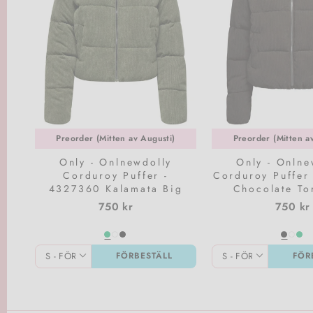
Preorder (Mitten av Augusti)
Preorder (Mitten a
Only - Onlnewdolly
Only - Onlne
Corduroy Puffer -
Corduroy Puffer
4327360 Kalamata Big
Chocolate To
Corduroy Pattern
Corduroy Pa
750 kr
750 kr
FÖRBESTÄLL
FÖR