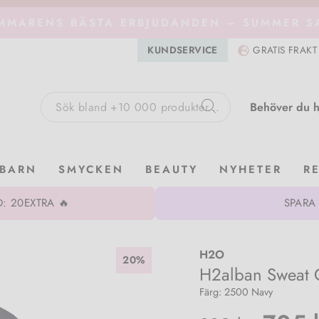
MMARENS BÄSTA ERBJUDANDEN – SUMMER SA
KUNDSERVICE
GRATIS FRAKT
Behöver du h
Sök
BARN
SMYCKEN
BEAUTY
NYHETER
R
: 20EXTRA 🔥
SPARA
H2O
20%
H2alban Sweat 
Färg: 2500 Navy
Normalpris
Utförsäljni