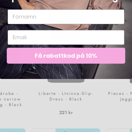
Få rabattkod på 10%
drobe -
Liberte - Ltninna-Slip-
Pieces -
p narrow
Dress - Black
Jegg
g - Black
221 kr