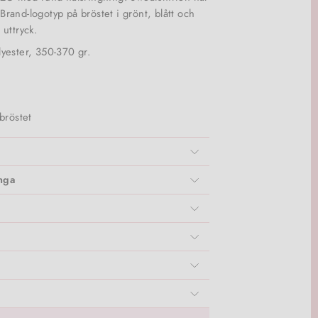
and-logotyp på bröstet i grönt, blått och
t uttryck.
yester, 350-370 gr.
bröstet
inga