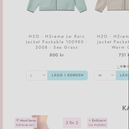
H2O - H2rømø Lw Rain
H2O - H2røm
Jacket Packable 100980 -
Jacket Packa
3008 - Sea Grass
Warm 
800 kr
731 
LÄGG I KORGEN
LÄG
K
💜
Must have
⭐️
Exklusivt
3 för 2
Solbrända ben
hos Molly&My