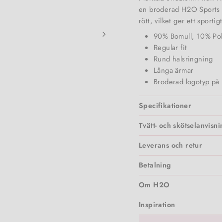
en broderad H2O Sports Br
rött, vilket ger ett sportig
90% Bomull, 10% Pol
Regular fit
Rund halsringning
Långa ärmar
Broderad logotyp på 
Specifikationer
Tvätt- och skötselanvisn
Leverans och retur
Betalning
Om H2O
Inspiration