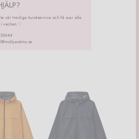
HJÄLP?
ta vår trevliga kundservice och få svar alla
 i veckan ♡
133644
l@mollyandmy.se