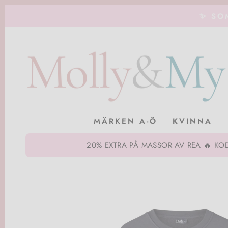
Gå
✨ SO
till
produkt
MÄRKEN A-Ö
KVINNA
20% EXTRA PÅ MASSOR AV REA 🔥 KOD