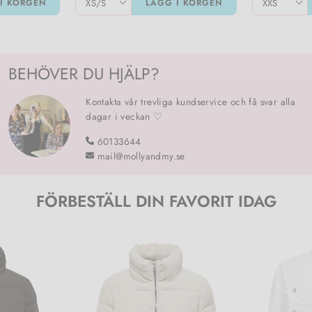
I KORGEN
LÄGG I KORGEN
BEHÖVER DU HJÄLP?
Kontakta vår trevliga kundservice och få svar alla
dagar i veckan ♡
60133644
mail@mollyandmy.se
FÖRBESTÄLL DIN FAVORIT IDAG