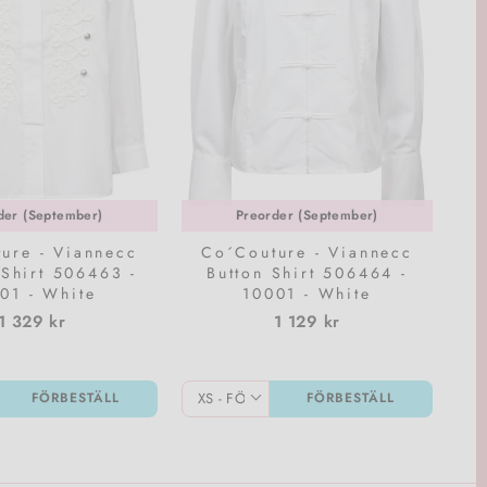
der (September)
Preorder (September)
ure - Viannecc
Co´Couture - Viannecc
 Shirt 506463 -
Button Shirt 506464 -
01 - White
10001 - White
1 329 kr
1 129 kr
FÖRBESTÄLL
FÖRBESTÄLL