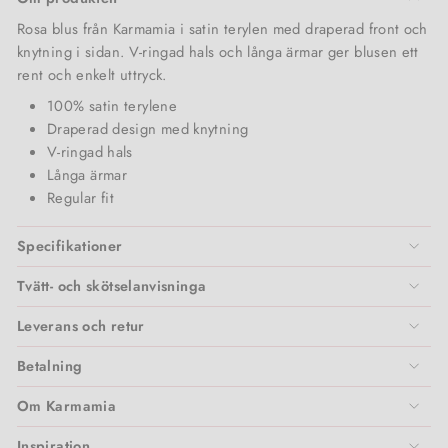
Vita Liberata
Rosa blus från Karmamia i satin terylen med draperad front och
knytning i sidan. V-ringad hals och långa ärmar ger blusen ett
Zarkoperfume
rent och enkelt uttryck.
100% satin terylene
Draperad design med knytning
V-ringad hals
Långa ärmar
Regular fit
Specifikationer
Tvätt- och skötselanvisninga
Leverans och retur
Betalning
Om Karmamia
Inspiration