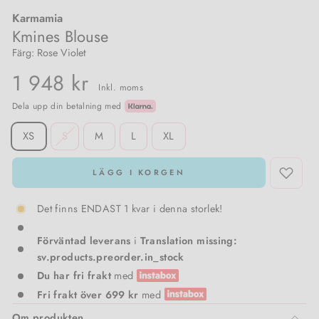
Karmamia
Damstrumpor & trikåer
Meraki
Pojkkläder
Kmines Blouse
Färg: Rose Violet
Träningsoveraller & Comfy wear
Nailberry
1 948 kr
Inkl. moms
T-shirts & toppar
Natalie Maria Scandinavian
Dela upp din betalning med
SIZE
XS
S
M
L
XL
Västar
Oskia
Amningsvänliga kläder
Rosalique
LÄGG I KORGEN
Det finns ENDAST 1 kvar i denna storlek!
Kimono
Sandstone
Förväntad leverans
i
Translation missing:
Set
Santilea London / Real Rebel
sv.products.preorder.in_stock
Du har fri frakt
med
Valentin Beautyline
Fri frakt över 699 kr
med
Om produkten