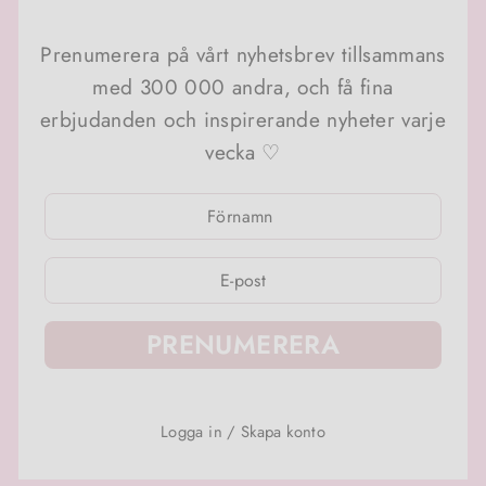
Prenumerera på vårt nyhetsbrev tillsammans
med 300 000 andra, och få fina
erbjudanden och inspirerande nyheter varje
vecka ♡
ANGE
ANGE
DIN
DIN
E-
E-
POSTADRESS
POSTADRESS
PRENUMERERA
Logga in
/
Skapa konto