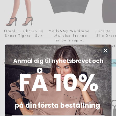
Oroblu - Obclub 15
Molly&My Wardrobe
Liberte -
Sheer Tights - Sun
- Mwluise Bra top
Slip-Dres
narrow strap w.
padding - Black
175 kr
249 kr
221
Anmäl dig til nyhetsbrevet och
LÄGG I KORGEN
LÄGG I KORGEN
LÄG
FÅ 10%
FÖRBESTÄLL DIN FAVORIT IDAG
på din första beställning