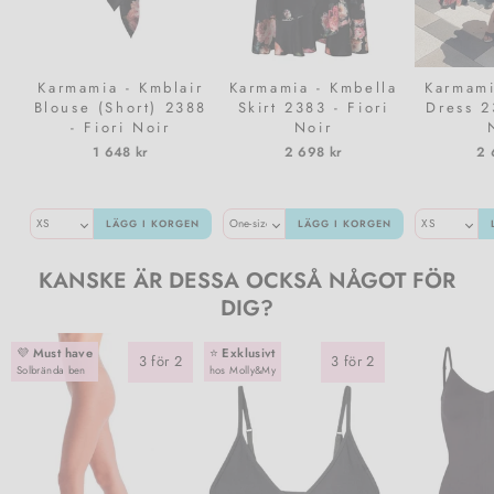
Karmamia - Kmblair
Karmamia - Kmbella
Karmami
Blouse (Short) 2388
Skirt 2383 - Fiori
Dress 2
- Fiori Noir
Noir
1 648 kr
2 698 kr
2 
LÄGG I KORGEN
LÄGG I KORGEN
KANSKE ÄR DESSA OCKSÅ NÅGOT FÖR
DIG?
💜
Must have
⭐️
Exklusivt
3 för 2
3 för 2
Solbrända ben
hos Molly&My