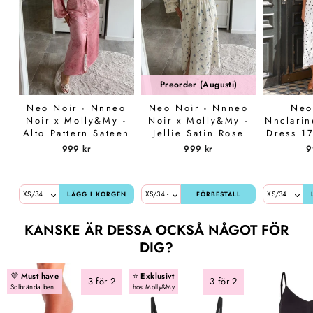
Preorder (Augusti)
Neo Noir - Nnneo
Neo Noir - Nnneo
Neo
Noir x Molly&My -
Noir x Molly&My -
Nnclarin
Alto Pattern Sateen
Jellie Satin Rose
Dress 1
Dress 166828 - 754
Dress 169382 - 122
- 
999 kr
999 kr
9
- Light Pink
- Creme
LÄGG I KORGEN
FÖRBESTÄLL
KANSKE ÄR DESSA OCKSÅ NÅGOT FÖR
DIG?
💜
Must have
⭐️
Exklusivt
3 för 2
3 för 2
Solbrända ben
hos Molly&My