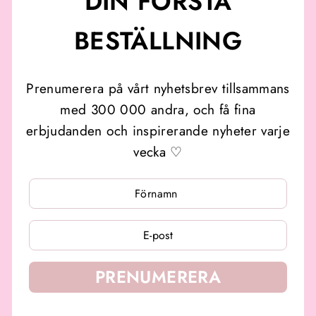
DIN FÖRSTA
BESTÄLLNING
Prenumerera på vårt nyhetsbrev tillsammans
med 300 000 andra, och få fina
erbjudanden och inspirerande nyheter varje
vecka ♡
ANGE
ANGE
DIN
DIN
E-
E-
POSTADRESS
POSTADRESS
PRENUMERERA