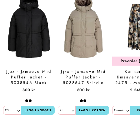
Få rabattkod på 10%
Preorder (
Jjxx - Jxmaeve Mid
Jjxx - Jxmaeve Mid
Karma
Puffer Jacket -
Puffer Jacket -
Kmsavann
5038546 Black
5038547 Brindle
2475 - Ma
800 kr
800 kr
2 54
LÄGG I KORGEN
LÄGG I KORGEN
F