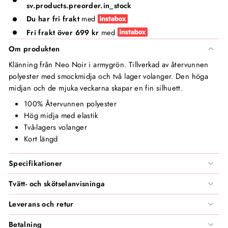
Vita Liberata
sv.products.preorder.in_stock
Du har fri frakt
med
Zarkoperfume
Fri frakt över 699 kr
med
Om produkten
Klänning från Neo Noir i armygrön. Tillverkad av återvunnen
polyester med smockmidja och två lager volanger. Den höga
midjan och de mjuka veckarna skapar en fin silhuett.
100% Återvunnen polyester
Hög midja med elastik
Två-lagers volanger
Kort längd
Specifikationer
Tvätt- och skötselanvisninga
Leverans och retur
Betalning