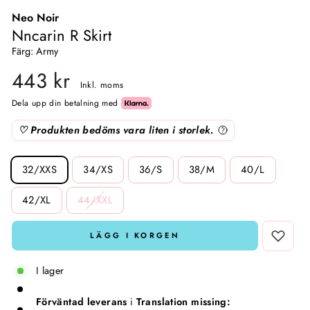
Neo Noir
Damstrumpor & trikåer
Meraki
Pojkkläder
Nncarin R Skirt
Färg: Army
Träningsoveraller & Comfy wear
Nailberry
443 kr
Inkl. moms
T-shirts & toppar
Natalie Maria Scandinavian
Dela upp din betalning med
♡ Produkten bedöms vara liten i storlek.
Västar
Oskia
STØRRELSE
Amningsvänliga kläder
Rosalique
32/XXS
34/XS
36/S
38/M
40/L
42/XL
44/XXL
Kimono
Sandstone
LÄGG I KORGEN
Set
Santilea London / Real Rebel
I lager
Valentin Beautyline
Förväntad leverans
i
Translation missing: