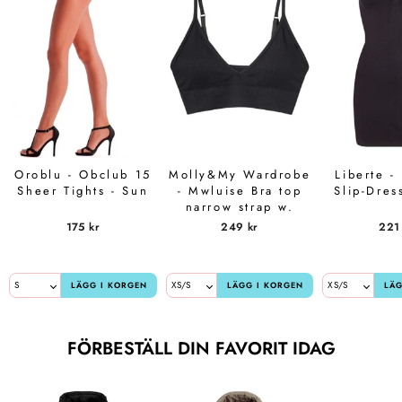
Oroblu - Obclub 15
Molly&My Wardrobe
Liberte -
Sheer Tights - Sun
- Mwluise Bra top
Slip-Dres
narrow strap w.
padding - Black
175 kr
249 kr
221
Anmäl dig til nyhetsbrevet och
FÅ 10%
LÄGG I KORGEN
LÄGG I KORGEN
LÄG
FÖRBESTÄLL DIN FAVORIT IDAG
på din första beställning