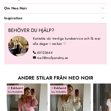
Om Neo Noir
Inspiration
BEHÖVER DU HJÄLP?
Kontakta vår trevliga kundservice och få svar
alla dagar i veckan ♡
60133644
mail@mollyandmy.se
ANDRE STILAR FRÅN NEO NOIR
⭐️
Exklusivt
⭐️
Exklusivt
hos Molly&My
hos Molly&My