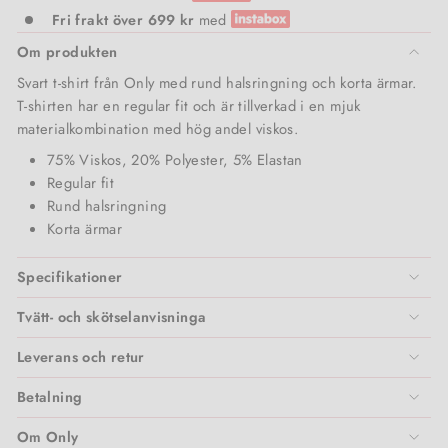
Vita Liberata
Fri frakt över 699 kr
med
Zarkoperfume
Om produkten
Svart t-shirt från Only med rund halsringning och korta ärmar.
T-shirten har en regular fit och är tillverkad i en mjuk
materialkombination med hög andel viskos.
75% Viskos, 20% Polyester, 5% Elastan
Regular fit
Rund halsringning
Korta ärmar
Specifikationer
Tvätt- och skötselanvisninga
Leverans och retur
Betalning
Om Only