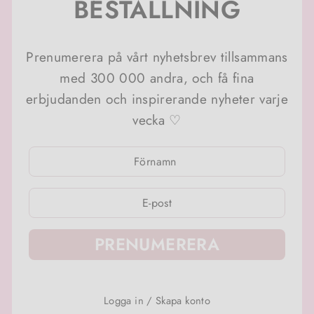
BESTÄLLNING
Prenumerera på vårt nyhetsbrev tillsammans
med 300 000 andra, och få fina
erbjudanden och inspirerande nyheter varje
vecka ♡
ANGE
ANGE
DIN
DIN
E-
E-
POSTADRESS
POSTADRESS
PRENUMERERA
Logga in
/
Skapa konto