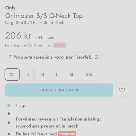
Only
Damstrumpor & trikåer
Meraki
Pojkkläder
Onlmoster S/S O-Neck Top
Färg: 2861071 Black Solid Black
Träningsoveraller & Comfy wear
Nailberry
206 kr
Inkl. moms
T-shirts & toppar
Natalie Maria Scandinavian
Dela upp din betalning med
♡ Produkten bedöms vara stor i storlek.
Västar
Oskia
SIZE
Amningsvänliga kläder
Rosalique
XS
S
M
L
XL
2XL
Kimono
Sandstone
LÄGG I KORGEN
Set
Santilea London / Real Rebel
I lager
Förväntad leverans
i
Translation missing:
Valentin Beautyline
sv.products.preorder.in_stock
Du har fri frakt
med