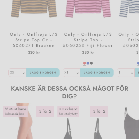
Only - Onlfreja L/S
Only - Onlfreja L/S
Only - O
Stripe Top Cc -
Stripe Top -
Stri
5060271 Bracken
5060253 Fiji Flower
50602
Buckthorn (Ida) Print
Rumba (Ida) Print
Dancer 
330 kr
330 kr
3
Vibrant
Vibrant
Pri
LÄGG I KORGEN
LÄGG I KORGEN
KANSKE ÄR DESSA OCKSÅ NÅGOT FÖR
DIG?
💜
Must have
⭐️
Exklusivt
3 för 2
3 för 2
Solbrända ben
hos Molly&My